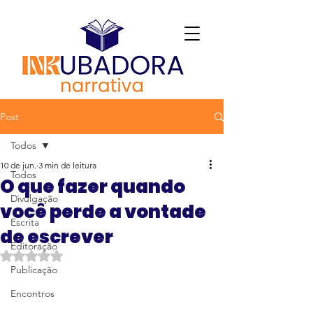
Post
Todos
10 de jun.
3 min de leitura
Todos
O que fazer quando
Divulgação
você perde a vontade
Escrita
de escrever
Editoração
Avaliado com NaN de 5 estrelas.
Publicação
Encontros