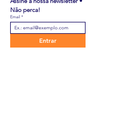
Assine a nossa newsletter • 
Não perca!
Email
*
Entrar
Quero assinar a sua lista de 
emails.
Contato
Nome
*
Sobrenome