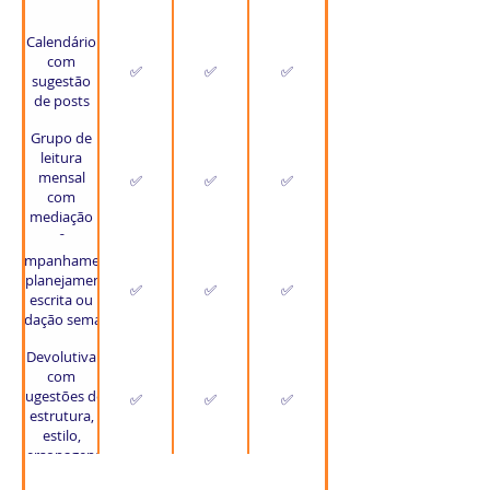
Calendário
com
✅
✅
✅
sugestão
de posts
Grupo de
leitura
mensal
✅
✅
✅
com
mediação
e
feedbacks
Acompanhamento
do planejamento,
✅
✅
✅
escrita ou
lapidação semanal
Devolutiva
com
sugestões de
✅
✅
✅
estrutura,
estilo,
personagens,
enredo e