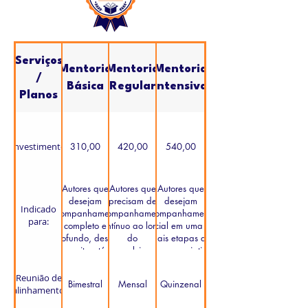
Serviços
Mentoria
Mentoria
Mentoria
/
Básica
Regular
Intensiva
Planos
Investimento
310,00
420,00
540,00
Autores que
Autores que
Autores que
desejam
precisam de
desejam
Indicado
acompanhamento
acompanhamento
acompanhamento
para:
completo e
contínuo ao longo
inicial em uma ou
profundo, desde
do
mais etapas do
a escrita até a
desenvolvimento
processo criativo.
revisão final.
do manuscrito.
Reunião de
Bimestral
Mensal
Quinzenal
alinhamento