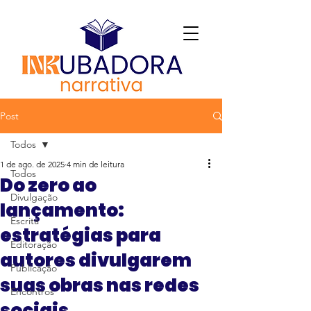
Post
Todos
1 de ago. de 2025
4 min de leitura
Todos
Do zero ao
Divulgação
lançamento:
Escrita
estratégias para
Editoração
autores divulgarem
Publicação
suas obras nas redes
Encontros
sociais