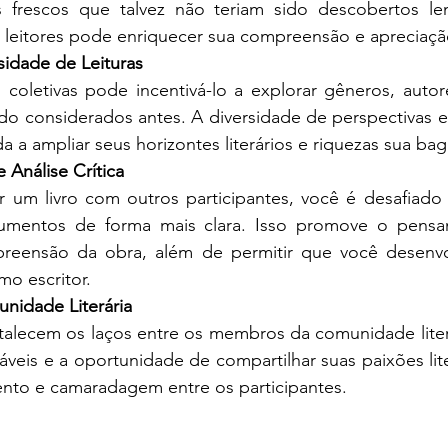
s frescos que talvez não teriam sido descobertos le
leitores pode enriquecer sua compreensão e apreciaçã
idade de Leituras
as coletivas pode incentivá-lo a explorar gêneros, auto
ido considerados antes. A diversidade de perspectivas 
uda a ampliar seus horizontes literários e riquezas sua ba
 Análise Crítica
ar um livro com outros participantes, você é desafiado 
mentos de forma mais clara. Isso promove o pensame
reensão da obra, além de permitir que você desenvol
omo escritor.
nidade Literária
ortalecem os laços entre os membros da comunidade literá
veis ​​e a oportunidade de compartilhar suas paixões lit
nto e camaradagem entre os participantes.