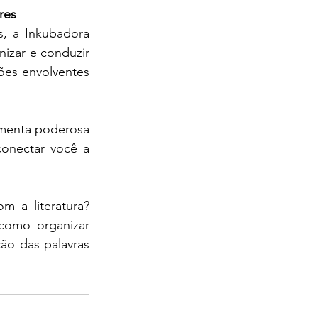
res
s, a Inkubadora 
izar e conduzir 
ões envolventes 
amenta poderosa 
onectar você a 
m a literatura? 
como organizar 
ção das palavras 