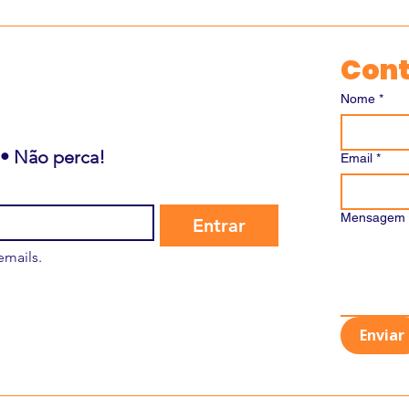
Con
Nome
*
 • Não perca!
Email
*
Mensagem
Entrar
emails.
Enviar