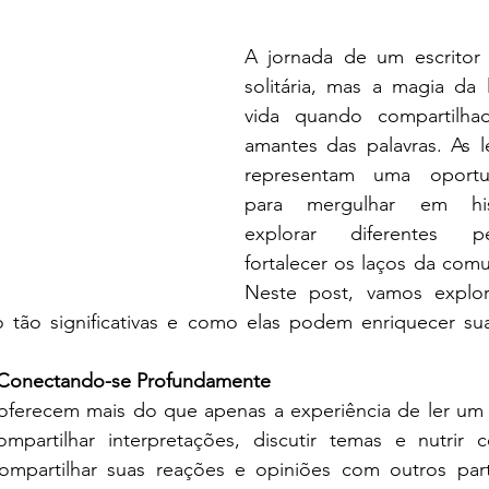
e 5 estrelas.
A jornada de um escritor 
solitária, mas a magia da l
vida quando compartilha
amantes das palavras. As lei
representam uma oportun
para mergulhar em histó
explorar diferentes pe
fortalecer os laços da comun
Neste post, vamos explor
são tão significativas e como elas podem enriquecer su
 Conectando-se Profundamente
s oferecem mais do que apenas a experiência de ler um li
partilhar interpretações, discutir temas e nutrir c
mpartilhar suas reações e opiniões com outros parti