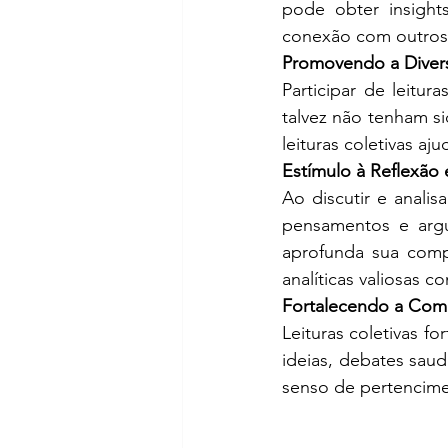
pode obter insight
conexão com outros 
Promovendo a Divers
Participar de leitur
talvez não tenham s
leituras coletivas aj
Estímulo à Reflexão e
Ao discutir e analis
pensamentos e argu
aprofunda sua comp
analíticas valiosas c
Fortalecendo a Comu
Leituras coletivas f
ideias, debates saudá
senso de pertencime