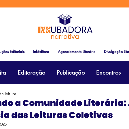
uções Editoriais
InkEditora
Agenciamento Literário
Divulgação Lite
ita
Editoração
Publicação
Encontros
de leitura
ndo a Comunidade Literária:
a das Leituras Coletivas
2025