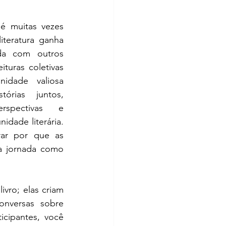
é muitas vezes 
iteratura ganha 
da com outros 
turas coletivas 
idade valiosa 
rias juntos, 
rspectivas e 
idade literária. 
ar por que as 
a jornada como 
vro; elas criam 
onversas sobre 
cipantes, você 