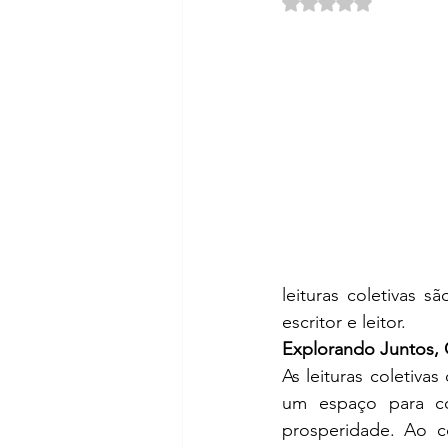
Avaliado com NaN d
leituras coletivas 
escritor e leitor.
Explorando Juntos,
As leituras coletiva
um espaço para com
prosperidade. Ao co