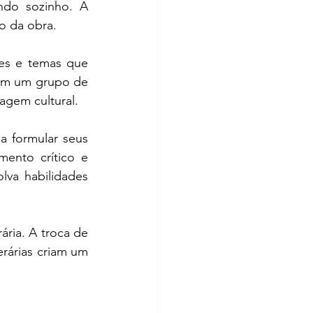
ndo sozinho. A 
o da obra.
res e temas que 
em um grupo de 
gagem cultural.
a formular seus 
nto crítico e 
va habilidades 
ria. A troca de 
erárias criam um 