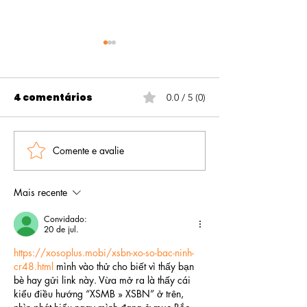
4 comentários
0.0 / 5 (0)
Comente e avalie
Por que alguns livros
Como escolhe
vendem e outros
gênero certo
ficam invisíveis na
seu livro (e p
Mais recente
Amazon?
isso pode defi
Convidado:
sucesso da
20 de jul.
publicação)
https://xosoplus.mobi/xsbn-xo-so-bac-ninh-
cr48.html
 mình vào thử cho biết vì thấy bạn 
bè hay gửi link này. Vừa mở ra là thấy cái 
kiểu điều hướng “XSMB » XSBN” ở trên, 