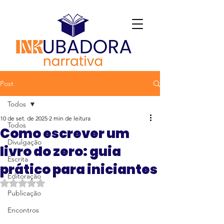
Post
Todos
10 de set. de 2025
2 min de leitura
Todos
Como escrever um
Divulgação
livro do zero: guia
Escrita
prático para iniciantes
Editoração
Avaliado com NaN de 5 estrelas.
Publicação
Encontros