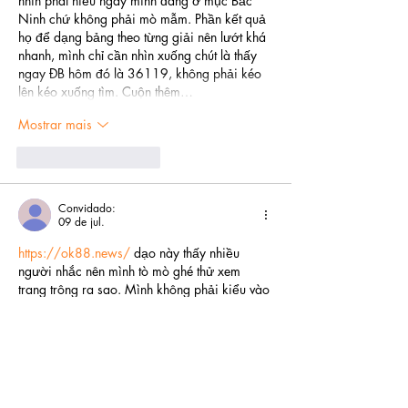
nhìn phát hiểu ngay mình đang ở mục Bắc 
Ninh chứ không phải mò mẫm. Phần kết quả 
họ để dạng bảng theo từng giải nên lướt khá 
nhanh, mình chỉ cần nhìn xuống chút là thấy 
ngay ĐB hôm đó là 36119, không phải kéo 
lên kéo xuống tìm. Cuộn thêm…
Mostrar mais
Curtir
Responder
Convidado:
09 de jul.
https://ok88.news/
 dạo này thấy nhiều 
người nhắc nên mình tò mò ghé thử xem 
trang trông ra sao. Mình không phải kiểu vào 
để chơi gì đâu, chủ yếu xem cách họ làm nội 
dung có dễ đọc không. Lướt một vòng thấy 
bố cục chia khối khá gọn, đoạn giới thiệu về 
nền tảng viết ngắn nên đọc nhanh là hiểu họ 
nói gì. Mình thích nhất là phần hỏi đáp FAQ 
đặt ngay bên dưới, kiểu câu hỏi…