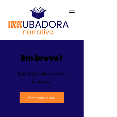
Em breve!
Está página ainda está em
construção.
Voltar para o site