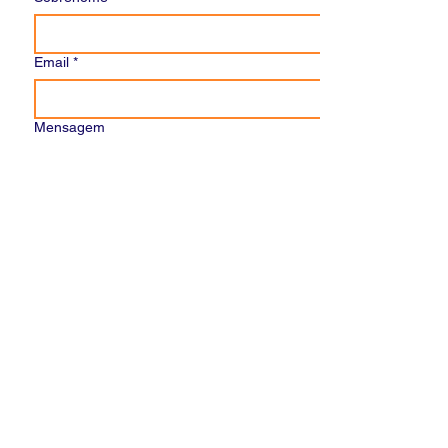
Email
*
Mensagem
Enviar
Inkubadora Narrativa
inkubadoranarrativa@gmail.com