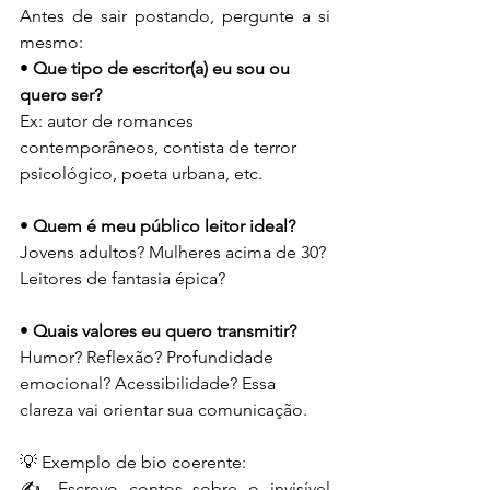
Antes de sair postando, pergunte a si 
mesmo:
• 
Que tipo de escritor(a) eu sou ou 
quero ser?
Ex: autor de romances 
contemporâneos, contista de terror 
psicológico, poeta urbana, etc.
• 
Quem é meu público leitor ideal?
Jovens adultos? Mulheres acima de 30? 
Leitores de fantasia épica?
• 
Quais valores eu quero transmitir?
Humor? Reflexão? Profundidade 
emocional? Acessibilidade? Essa 
clareza vai orientar sua comunicação.
💡 Exemplo de bio coerente:
✍️ Escrevo contos sobre o invisível 