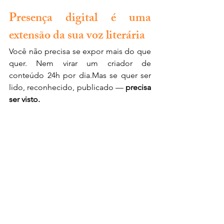
Presença digital é uma 
extensão da sua voz literária
Você não precisa se expor mais do que 
quer. Nem virar um criador de 
conteúdo 24h por dia.Mas se quer ser 
lido, reconhecido, publicado — 
precisa 
ser visto.
E ser visto, hoje, começa com 
uma 
presença online coerente, humana e 
ativa.
Comece pequeno. Comece com 
verdade. Mas comece.