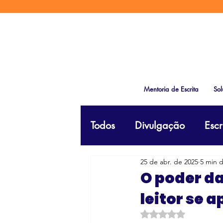
Mentoria de Escrita
Sol
Todos
Divulgação
Escr
25 de abr. de 2025
5 min d
O poder da
leitor se a
Avaliado com NaN d