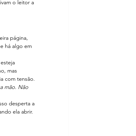
vam o leitor a 
eira página, 
ue há algo em 
esteja 
no, mas 
ria com tensão.
ua mão. Não 
Isso desperta a 
ndo ela abrir.