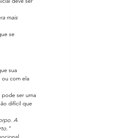
cial deve ser 
ra mais 
que se 
que sua 
e ou com ela 
o pode ser uma 
o difícil que 
orpo. A 
rto."
ocional 