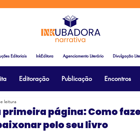
uções Editoriais
InkEditora
Agenciamento Literário
Divulgação Lite
ita
Editoração
Publicação
Encontros
e leitura
 primeira página: Como faze
paixonar pelo seu livro
e 5 estrelas.