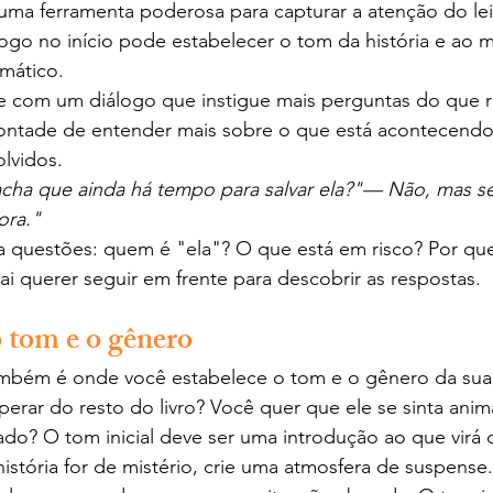
uma ferramenta poderosa para capturar a atenção do lei
 logo no início pode estabelecer o tom da história e a
mático.
 com um diálogo que instigue mais perguntas do que r
vontade de entender mais sobre o que está acontecend
lvidos.
cha que ainda há tempo para salvar ela?"— Não, mas se
ora."
a questões: quem é "ela"? O que está em risco? Por qu
ai querer seguir em frente para descobrir as respostas.
o tom e o gênero
ambém é onde você estabelece o tom e o gênero da sua h
perar do resto do livro? Você quer que ele se sinta anim
ado? O tom inicial deve ser uma introdução ao que virá 
história for de mistério, crie uma atmosfera de suspense.