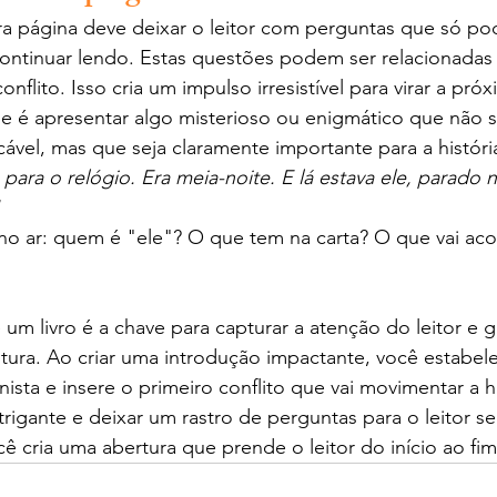
ra página deve deixar o leitor com perguntas que só po
ontinuar lendo. Estas questões podem ser relacionadas 
flito. Isso cria um impulso irresistível para virar a pró
e é apresentar algo misterioso ou enigmático que não s
ável, mas que seja claramente importante para a históri
 para o relógio. Era meia-noite. E lá estava ele, parado 
 no ar: quem é "ele"? O que tem na carta? O que vai ac
um livro é a chave para capturar a atenção do leitor e g
eitura. Ao criar uma introdução impactante, você estabel
ista e insere o primeiro conflito que vai movimentar a h
ntrigante e deixar um rastro de perguntas para o leitor s
ê cria uma abertura que prende o leitor do início ao fim