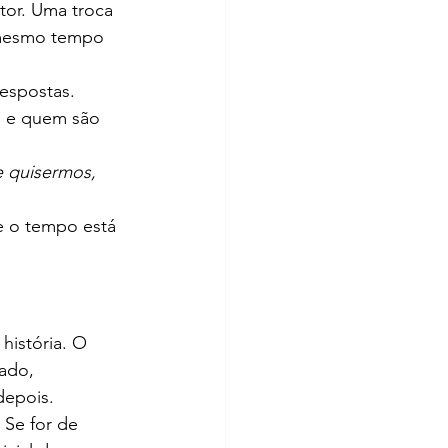
tor. Uma troca 
o mesmo tempo 
espostas. 
o e quem são 
 quisermos, 
e o tempo está 
istória. O 
ado, 
depois.
 Se for de 