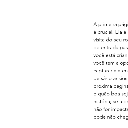
A primeira pági
é crucial. Ela é
visita do seu r
de entrada pa
você está crian
você tem a op
capturar a aten
deixá-lo ansios
próxima página
o quão boa sej
história; se a p
não for impacta
pode não chega