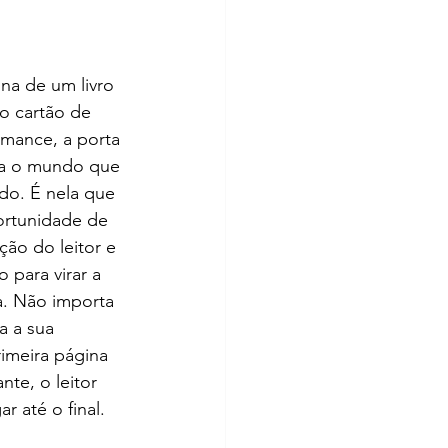
na de um livro 
 o cartão de 
omance, a porta 
ra o mundo que 
do. É nela que 
ortunidade de 
ção do leitor e 
o para virar a 
. Não importa 
a a sua 
rimeira página 
nte, o leitor 
r até o final.