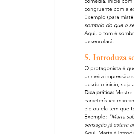
comédia, inicie com
congruente com a exp
Exemplo (para mistér
sombrio do que o se
Aqui, o tom é sombri
desenrolará.
5. Introduza 
O protagonista é que
primeira impressão s
desde o início, seja
Dica prática:
 Mostre 
característica marca
ele ou ela tem que t
Exemplo: 
"Marta sab
sensação já estava 
Aqui, Marta é intro