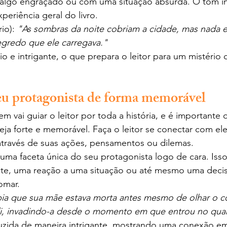
 algo engraçado ou com uma situação absurda. O tom ini
eriência geral do livro.
io): 
"As sombras da noite cobriam a cidade, mas nada e
gredo que ele carregava."
o e intrigante, o que prepara o leitor para um mistério 
seu protagonista de forma memorável
m vai guiar o leitor por toda a história, e é importante 
eja forte e memorável. Faça o leitor se conectar com el
 através de suas ações, pensamentos ou dilemas.
uma faceta única do seu protagonista logo de cara. Iss
nte, uma reação a uma situação ou até mesmo uma decisã
omar.
ia que sua mãe estava morta antes mesmo de olhar o c
ali, invadindo-a desde o momento em que entrou no qua
duzida de maneira intrigante, mostrando uma conexão em