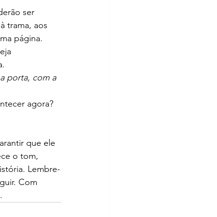
derão ser 
à trama, aos 
xima página.
eja 
a.
na porta, com a 
ontecer agora?
arantir que ele 
ece o tom, 
istória. Lembre-
eguir. Com 
.