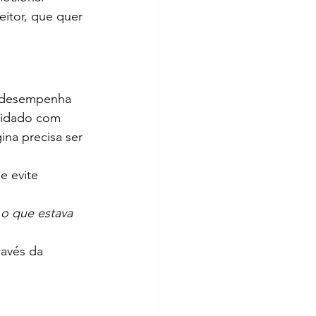
eitor, que quer 
 desempenha 
Cuidado com 
ina precisa ser 
e evite 
 o que estava 
ravés da 