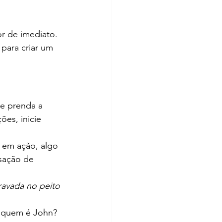
r de imediato. 
para criar um 
e prenda a 
es, inicie 
 em ação, algo 
sação de 
ravada no peito 
: quem é John? 