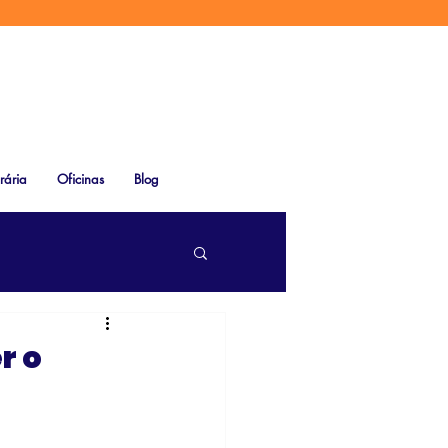
rária
Oficinas
Blog
r o