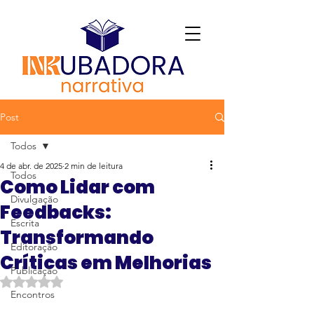
Post
Todos
4 de abr. de 2025
2 min de leitura
Todos
Como Lidar com
Divulgação
Feedbacks:
Escrita
Transformando
Editoração
Críticas em Melhorias
Publicação
Avaliado com NaN de 5 estrelas.
Encontros