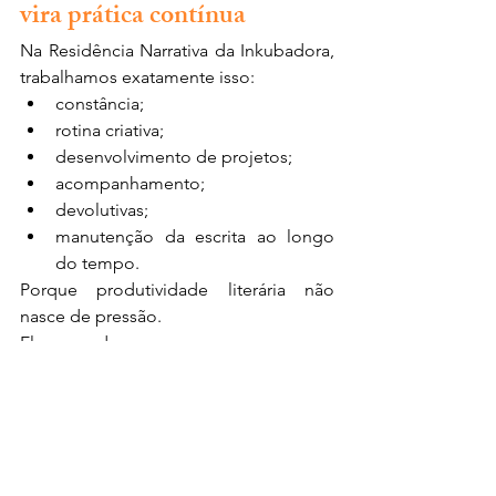
vira prática contínua
Na Residência Narrativa da Inkubadora, 
trabalhamos exatamente isso:
constância;
rotina criativa;
desenvolvimento de projetos;
acompanhamento;
devolutivas;
manutenção da escrita ao longo 
do tempo.
Porque produtividade literária não 
nasce de pressão.
Ela nasce de processo.
Escrever mais rápido não significa 
escrever pior.
Na verdade, muitas vezes significa:
escrever com menos medo;