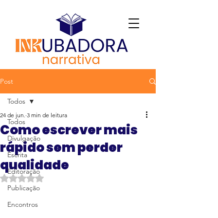
Post
Todos
24 de jun.
3 min de leitura
Todos
Como escrever mais
Divulgação
rápido sem perder
Escrita
qualidade
Editoração
Avaliado com NaN de 5 estrelas.
Publicação
Encontros