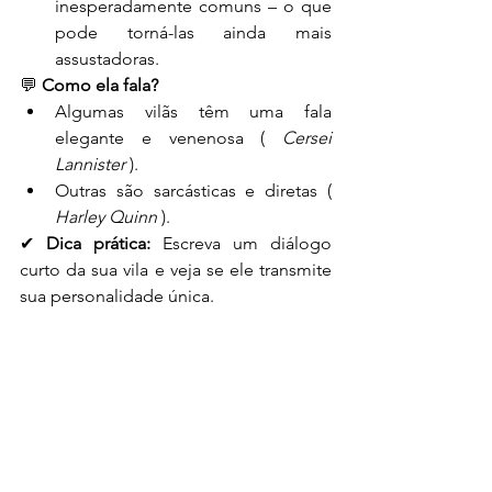
inesperadamente comuns – o que 
pode torná-las ainda mais 
assustadoras.
💬 
Como ela fala?
Algumas vilãs têm uma fala 
elegante e venenosa ( 
Cersei 
Lannister
 ).
Outras são sarcásticas e diretas ( 
Harley Quinn
 ).
✔ 
Dica prática:
 Escreva um diálogo 
curto da sua vila e veja se ele transmite 
sua personalidade única.
Uma vilã inesquecível não é apenas 
uma força do mal – ela tem 
profundidade, motivações reais e falhas 
humanas. Quanto mais bem construída 
ela for, mais impacto terá em sua 