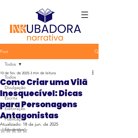
Post
Todos
10 de fev. de 2025
3 min de leitura
Todos
Como Criar uma Vilã
Divulgação
Inesquecível: Dicas
Escrita
para Personagens
Editoração
Antagonistas
Publicação
Atualizado:
18 de jun. de 2025
Encontros
Avaliado com NaN de 5 estrelas.