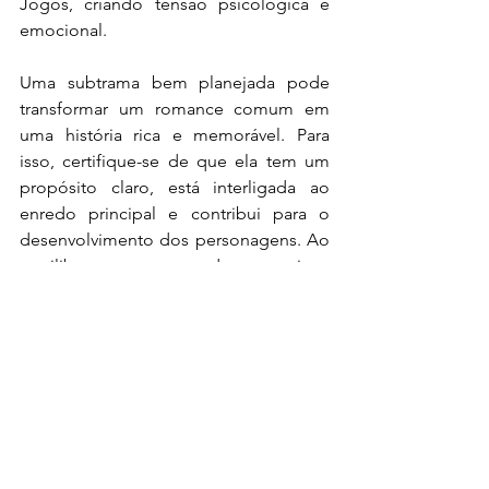
Jogos, criando tensão psicológica e 
emocional.
Uma subtrama bem planejada pode 
transformar um romance comum em 
uma história rica e memorável. Para 
isso, certifique-se de que ela tem um 
propósito claro, está interligada ao 
enredo principal e contribui para o 
desenvolvimento dos personagens. Ao 
equilibrar essas camadas narrativas, 
você tornará sua obra mais envolvente 
e imersiva para o leitor.
Agora, conte-me: você costuma 
planejar subtramas nas suas histórias? 
Qual foi a mais marcante que você já 
leu ou escreveu?