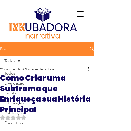
Post
Todos
24 de mar. de 2025
3 min de leitura
Todos
Como Criar uma
Divulgação
Subtrama que
Escrita
Enriqueça sua História
Editoração
Principal
Publicação
Avaliado com NaN de 5 estrelas.
Encontros